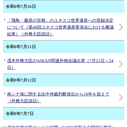
令和8年7月26日
「飛鳥・藤原の宮都」のユネスコ世界遺産への登録決定
について（第48回ユネスコ世界遺産委員会における審議
結果）（外務大臣談話）
令和8年7月21日
茂木外務大臣のASEAN関連外相会議出席（7月21日～24
日）
令和8年7月12日
南シナ海に関する比中仲裁判断発出から10年を迎えて
（外務大臣談話）
令和8年7月7日