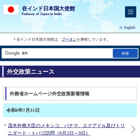
在インド日本国大使館
Embassy of Japan in India
English
在インド日本国大使館は、
ブータン
を兼轄しています。
検索
外交政策ニュース
外務省ホームページ外交政策新着情報
令和8年7月31日
茂木外務大臣のメキシコ、パナマ、エクアドル及びトリ
ニダード・トバゴ訪問（8月2日～9日）