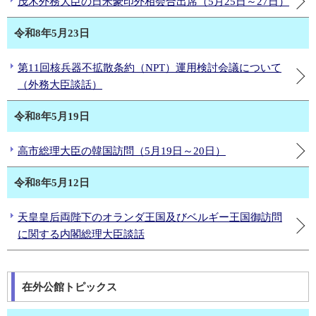
茂木外務大臣の日米豪印外相会合出席（5月25日～27日）
令和8年5月23日
第11回核兵器不拡散条約（NPT）運用検討会議について
（外務大臣談話）
令和8年5月19日
高市総理大臣の韓国訪問（5月19日～20日）
令和8年5月12日
天皇皇后両陛下のオランダ王国及びベルギー王国御訪問
に関する内閣総理大臣談話
在外公館トピックス