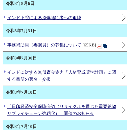
令和8年8月6日
インド下院による原爆犠牲者への追悼
令和8年7月31日
事務補助員（委嘱員）の募集について
[65KB]
令和8年7月30日
インドに対する無償資金協力「人材育成奨学計画」に関
する書簡の署名・交換
令和8年7月10日
「日印経済安全保障会議（リサイクルを通じた重要鉱物
サプライチェーン強靱化）」開催のお知らせ
令和8年7月10日