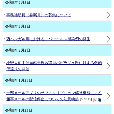
令和8年2月3日
事務補助員（委嘱員）の募集について
令和8年2月2日
西ベンガル州におけるニパウイルス感染例の発生
令和8年2月2日
小野大使主催当館元現地職員バピラジュ氏に対する叙勲
伝達式の開催
令和8年1月28日
一部メールアプリのサブスクリプション解除機能による
領事メールの配信停止についての注意喚起
[52KB]
令和8年1月23日