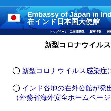
Embassy of Japan in Ind
在インド日本国大使館
トップページ
二国間関係
領事情報
医
新型コロナウイルス
◯
新型コロナウイルス感染症
◯
インド各地の在外公館が発
（外務省海外安全ホームページ