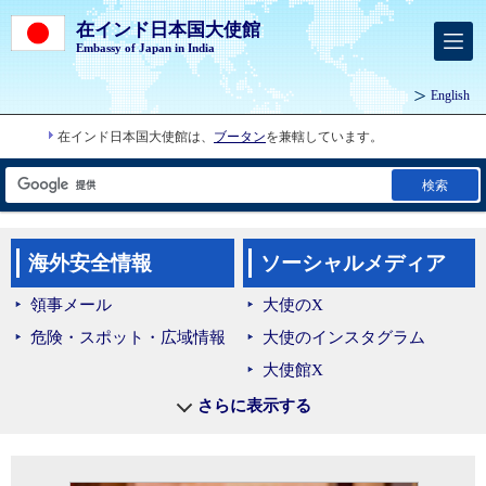
在インド日本国大使館
Embassy of Japan in India
English
在インド日本国大使館は、
ブータン
を兼轄しています。
検索
海外安全情報
ソーシャルメディア
領事メール
大使のX
危険・スポット・広域情報
大使のインスタグラム
大使館X
大使館インスタグラム
さらに表示する
大使館フェイスブック
大使館ユーチューブ