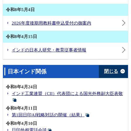
令和8年5月4日
2026年度後期用教科書申込受付の御案内
令和8年4月15日
インドの日本人研究・教育従事者情報
日本インド関係
閉じる
令和8年4月24日
インド工業連盟（CII）代表団による国光外務副大臣表敬
令和8年4月11日
第1回日印AI戦略対話の開催（結果）
令和8年4月10日
日印外相電話会談