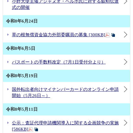
小野大使主催アジャヌオ・ベルホ氏に対する叙勲伝達
式の開催
令和8年6月24日
草の根無償資金協力外部委嘱員の募集 [300KB]
令和8年6月5日
パスポートの手数料改定（7月1日受付分より）
令和8年5月19日
国外転出者向けマイナンバーカードのオンライン申請
開始（5月26日～）
令和8年5月11日
公示：査証代理申請機関導入に関する企画競争の実施
[586KB]