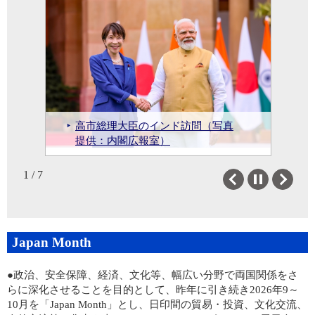
日本政府関係機関
日本政府関係機関一覧
茂木外務大臣によるモディ・イン
小野大使主催当館元現地職員バピ
高市総理大臣のインド訪問（写真
ド首相表敬（写真提供：インド首
令和8年天皇誕生日祝賀レセプショ
北東州文化事業「North East Japan
ラジュ氏に対する叙勲伝達式の開
小野大使主催アジャヌオ・ベルホ
提供：内閣広報室）
相府）
ンの開催（令和8年2月13日）
Caravan 2025」の実施について
催
氏に対する叙勲伝達式の開催
日米豪印外相会合
1 / 7
Previous
Next
Japan Month
●
政治、安全保障、経済、文化等、幅広い分野で両国関係をさ
らに深化させることを目的として、昨年に引き続き2026年9～
10月を「Japan Month」とし、日印間の貿易・投資、文化交流、