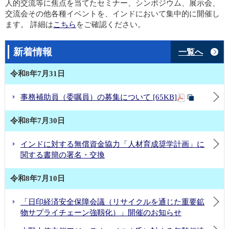
人的交流等に焦点を当てたセミナー、シンポジウム、展示会、
交流会その他各種イベントを、インドにおいて集中的に開催し
ます。 詳細は
こちら
をご確認ください。
新着情報
一覧へ
令和8年7月31日
事務補助員（委嘱員）の募集について [65KB]
令和8年7月30日
インドに対する無償資金協力「人材育成奨学計画」に
関する書簡の署名・交換
令和8年7月10日
「日印経済安全保障会議（リサイクルを通じた重要鉱
物サプライチェーン強靱化）」開催のお知らせ