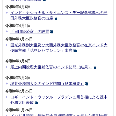
令和8年4月6日
インド・ナショナル・サイエンス・デー記念式典への島
田外務大臣政務官の出席
令和8年4月1日
「日印経済室」の設置
令和8年3月25日
国光外務副大臣及び大西外務大臣政務官の在京インド大
使館主催「花見レセプション」出席
令和8年3月6日
尾上内閣総理大臣補佐官のインド訪問（結果）
令和8年3月2日
堀井外務副大臣のインド訪問（結果概要）
令和8年2月25日
ヨギ・インド・ウッタル・プラデシュ州首相による茂木
外務大臣表敬
令和8年1月26日
インド共和国77周年記念日祝賀行事への堀井外務副大臣