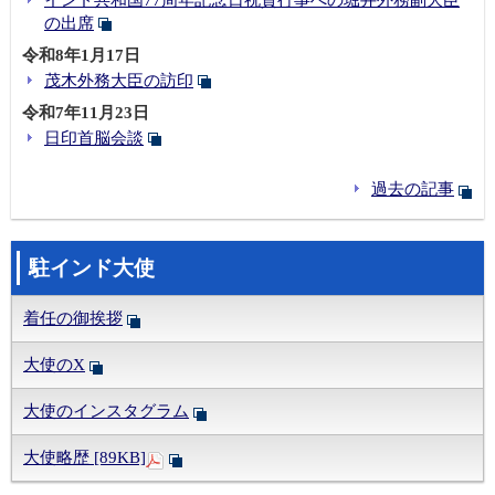
の出席
令和8年1月17日
茂木外務大臣の訪印
令和7年11月23日
日印首脳会談
過去の記事
駐インド大使
着任の御挨拶
大使のX
大使のインスタグラム
大使略歴 [89KB]