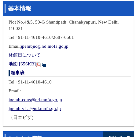
基本情報
Plot No.4&5, 50-G Shantipath, Chanakyapuri, New Delhi
110021
Tel:+91-11-4610-4610/2687-6581
Email:
jpembjic@nd.mofa.go.jp
休館日について
地図 [656KB]
領事班
Tel:+91-11-4610-4610
Email:
jpemb-cons@nd.mofa.go.jp
jpemb-visa@nd.mofa.go.jp
（日本ビザ）